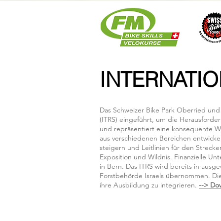
INTERNATIO
Das Schweizer Bike Park Oberried und d
(ITRS) eingeführt, um die Herausforder
und repräsentiert eine konsequente W
aus verschiedenen Bereichen entwickelt.
steigern und Leitlinien für den Strec
Exposition und Wildnis. Finanzielle Un
in Bern. Das ITRS wird bereits in ausg
Forstbehörde Israels übernommen. Die 
ihre Ausbildung zu integrieren.
--> Do