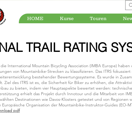
HOME
Kurse
Touren
Ne
NAL TRAIL RATING SYS
ie International Mountain Bicycling Association (IMBA Europe) haben da
ungen von Mountainbike-Strecken zu klassifizieren. Das ITRS fokussiert 
eiterentwicklung bestehender Bewertungssysteme. Es wurde in Zusam
 Ziel des ITRS ist es, die Sicherheit für Biker zu erhöhen, die Attraktiv
kenbau zu bieten, indem vier Hauptaspekte bewertet werden: technische
terstützung erhielt das Projekt durch Innotour und die Mitarbeit von 
ewählten Destinationen wie Davos-Klosters getestet und von Regionen w
Europäische Organisation der Mountainbike-Instruktor-Guides (EO-MTB-
wnload pdf